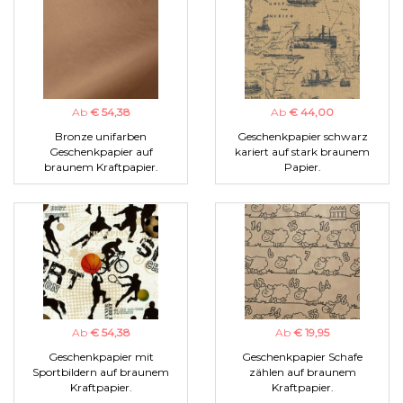
Ab
€ 54,38
Ab
€ 44,00
Bronze unifarben
Geschenkpapier schwarz
Geschenkpapier auf
kariert auf stark braunem
braunem Kraftpapier.
Papier.
Ab
€ 54,38
Ab
€ 19,95
Geschenkpapier mit
Geschenkpapier Schafe
Sportbildern auf braunem
zählen auf braunem
Kraftpapier.
Kraftpapier.