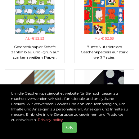
Ab
€ 52,53
Ab
€ 52,53
Geschenkpapier Schafe
Bunte Nutztiere des
zählen blau und -grün auf
Geschenkpapiers auf stark
starkem weißem Papier.
weiß Papier.
Um die Geschenkpapieroutlet website für Sie noch besser zu
machen, verwenden wir stets funktionale und analytische
Cookies. Wir verwenden Cookies und ähnliche Technologien, um
Inhalte und Anzeigen zu personalisieren, Anzeigen und Inhalte zu
messen, Einblicke in die Zielgruppe zu gewinnen und Produkte
Ab
€ 63,07
Ab
€ 63,07
zu entwickeln.
Privacy policy
Geschenkpapier hellblau mit
Geschenkpapier silber mit
OK
goldenem Diagonalstreifen,
schwarzen Punkten,
Rückseite uni braun auf stark
Rückseite uni schwarz auf
geripptem Papier.
geripptes starkes Papier.