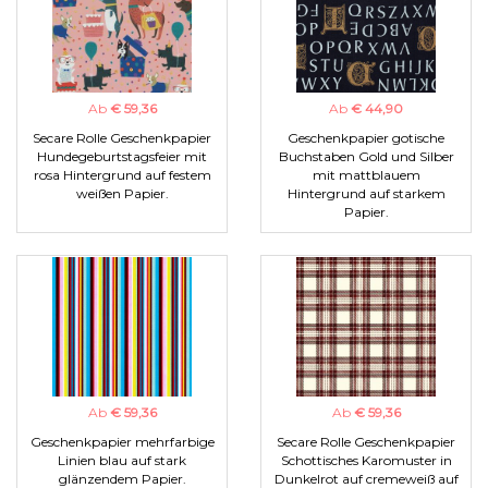
Ab
€ 59,36
Ab
€ 44,90
Secare Rolle Geschenkpapier
Geschenkpapier gotische
Hundegeburtstagsfeier mit
Buchstaben Gold und Silber
rosa Hintergrund auf festem
mit mattblauem
weißen Papier.
Hintergrund auf starkem
Papier.
Ab
€ 59,36
Ab
€ 59,36
Geschenkpapier mehrfarbige
Secare Rolle Geschenkpapier
Linien blau auf stark
Schottisches Karomuster in
glänzendem Papier.
Dunkelrot auf cremeweiß auf