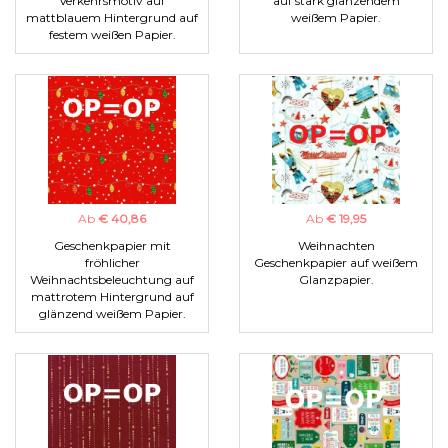
Verkehrsmotiv auf
auf stark glänzendem
mattblauem Hintergrund auf
weißem Papier.
festem weißen Papier.
Ab
€ 40,86
Ab
€ 19,95
Geschenkpapier mit
Weihnachten
fröhlicher
Geschenkpapier auf weißem
Weihnachtsbeleuchtung auf
Glanzpapier.
mattrotem Hintergrund auf
glänzend weißem Papier.