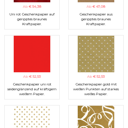
Ab
€ 54,38
Ab
€ 47,08
Uni rot Geschenkpapier auf
Geschenkpapier aus
geripptes braunes
geripptes braunes
Kraftpapier.
Kraftpapier.
Ab
€ 52,53
Ab
€ 52,53
Geschenkpapier uni rot
Geschenkpapier gold mit
seidenglänzend auf kräftigem
weißen Punkten auf starkes
weißem Papier.
weißes Papier.