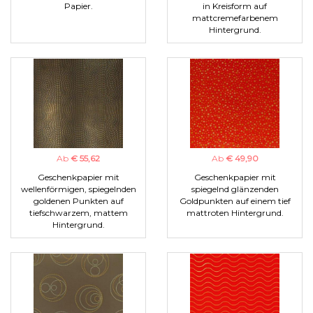
Papier.
in Kreisform auf
mattcremefarbenem
Hintergrund.
Ab
€ 55,62
Ab
€ 49,90
Geschenkpapier mit
Geschenkpapier mit
wellenförmigen, spiegelnden
spiegelnd glänzenden
goldenen Punkten auf
Goldpunkten auf einem tief
tiefschwarzem, mattem
mattroten Hintergrund.
Hintergrund.