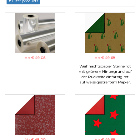
Filter products
Ab
€ 49,05
Ab
€ 49,68
Weihnachtspapier Sterne rot
mit grünem Hintergrund auf
der Rückseite einfarbig rot
auf weiss gestreiftem Papier.
Ab
€ 48,20
Ab
€ 49,68