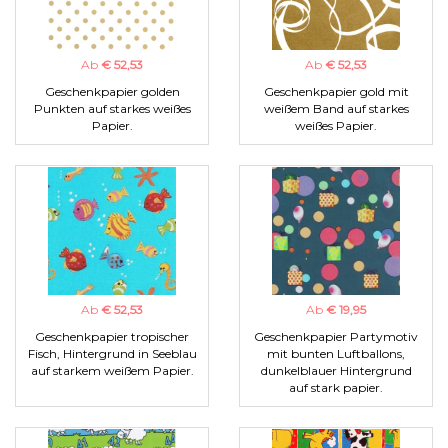
Ab
€ 52,53
Ab
€ 52,53
Geschenkpapier golden
Geschenkpapier gold mit
Punkten auf starkes weißes
weißem Band auf starkes
Papier.
weißes Papier.
Ab
€ 52,53
Ab
€ 19,95
Geschenkpapier tropischer
Geschenkpapier Partymotiv
Fisch, Hintergrund in Seeblau
mit bunten Luftballons,
auf starkem weißem Papier.
dunkelblauer Hintergrund
auf stark papier.