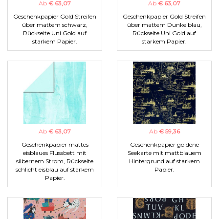
Ab
€ 63,07
Ab
€ 63,07
Geschenkpapier Gold Streifen
Geschenkpapier Gold Streifen
über mattem schwarz,
über mattem Dunkelblau,
Rückseite Uni Gold auf
Rückseite Uni Gold auf
starkem Papier.
starkem Papier.
Ab
€ 63,07
Ab
€ 59,36
Geschenkpapier mattes
Geschenkpapier goldene
eisblaues Flussbett mit
Seekarte mit mattblauem
silbernem Strom, Rückseite
Hintergrund auf starkem
schlicht eisblau auf starkem
Papier.
Papier.