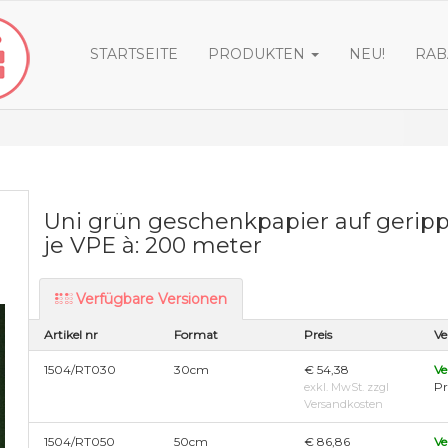
STARTSEITE
PRODUKTEN
NEU!
RAB
Uni grün geschenkpapier auf geripp
je VPE à: 200 meter
Verfügbare Versionen
Artikel nr
Format
Preis
Ve
1504/RT030
30cm
€ 54,38
Ve
Pr
exkl. MwSt. zzgl
Versandkosten
1504/RT050
50cm
€ 86,86
Ve