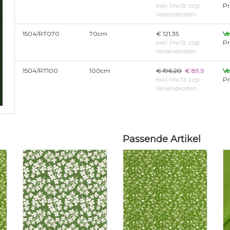
Pr
exkl. MwSt. zzgl
Versandkosten
1504/RT070
70cm
€ 121,35
Ve
Pr
exkl. MwSt. zzgl
Versandkosten
1504/RT100
100cm
€ 196,20
€ 89,9
Ve
Pr
exkl. MwSt. zzgl
Versandkosten
Passende Artikel