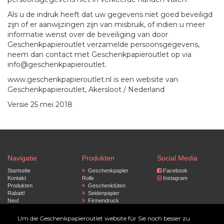
Als u de indruk heeft dat uw gegevens niet goed beveiligd
zijn of er aanwijzingen zijn van misbruik, of indien u meer
informatie wenst over de beveiliging van door
Geschenkpapieroutlet verzamelde persoonsgegevens,
neem dan contact met Geschenkpapieroutlet op via
info@geschenkpapieroutlet.
www.geschenkpapieroutlet.nl is een website van
Geschenkpapieroutlet, Akersloot / Nederland
Versie 25 mei 2018
Navigatie
Produkten
Social Media
Startseite
Geschenkpapier
Facebook
Kontakt
Rolle
Instagram
Produkten
Geschenktüten
Rabatt!
Seidenpapier
Neu!
Firmendruck
Band und Deko
Datenschutzrichtlinie
Tragetaschen
Um die Geschenkpapieroutlet website für Sie noch besser zu
Zubehor