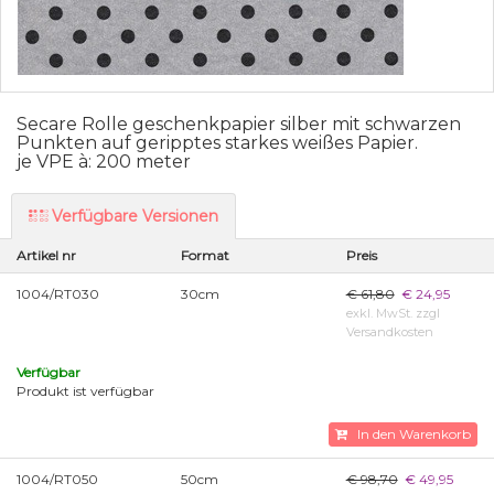
Secare Rolle geschenkpapier silber mit schwarzen
Punkten auf geripptes starkes weißes Papier.
je VPE à: 200 meter
Verfügbare Versionen
Artikel nr
Format
Preis
1004/RT030
30cm
€ 61,80
€ 24,95
exkl. MwSt. zzgl
Versandkosten
Verfügbar
Produkt ist verfügbar
In den Warenkorb
1004/RT050
50cm
€ 98,70
€ 49,95