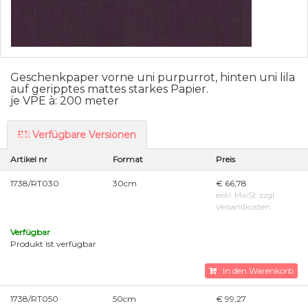
Geschenkpaper vorne uni purpurrot, hinten uni lila
auf geripptes mattes starkes Papier.
je VPE à: 200 meter
Verfügbare Versionen
Artikel nr
Format
Preis
1738/RT030
30cm
€ 66,78
exkl. MwSt. zzgl
Versandkosten
Verfügbar
Produkt ist verfügbar
In den Warenkorb
1738/RT050
50cm
€ 99,27