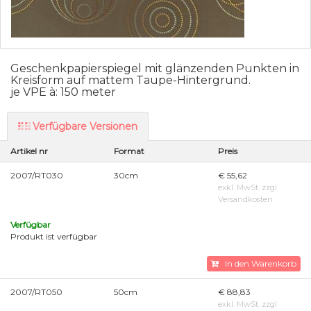
Geschenkpapierspiegel mit glänzenden Punkten in
Kreisform auf mattem Taupe-Hintergrund.
je VPE à: 150 meter
Verfügbare Versionen
Artikel nr
Format
Preis
2007/RT030
30cm
€ 55,62
exkl. MwSt. zzgl
Versandkosten
Verfügbar
Produkt ist verfügbar
In den Warenkorb
2007/RT050
50cm
€ 88,83
exkl. MwSt. zzgl