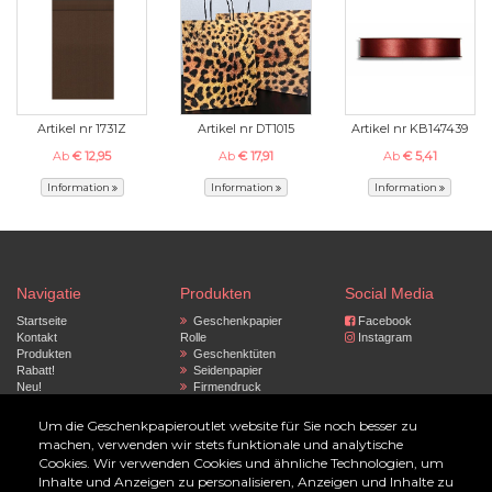
Artikel nr 1731Z
Artikel nr DT1015
Artikel nr KB147439
Ab
€ 12,95
Ab
€ 17,91
Ab
€ 5,41
Information
Information
Information
Navigatie
Produkten
Social Media
Startseite
Geschenkpapier
Facebook
Kontakt
Rolle
Instagram
Produkten
Geschenktüten
Rabatt!
Seidenpapier
Neu!
Firmendruck
Band und Deko
Datenschutzrichtlinie
Tragetaschen
Um die Geschenkpapieroutlet website für Sie noch besser zu
Zubehor
machen, verwenden wir stets funktionale und analytische
Cookies. Wir verwenden Cookies und ähnliche Technologien, um
© 2023 by Geschenkpapier Outlet
Inhalte und Anzeigen zu personalisieren, Anzeigen und Inhalte zu