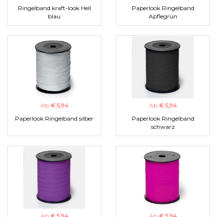
Ringelband kraft-look Hell
Paperlook Ringelband
blau
Apflegrün
Ab
€ 5,94
Ab
€ 5,94
Paperlook Ringelband silber
Paperlook Ringelband
schwarz
Ab
€ 5,94
Ab
€ 5,94