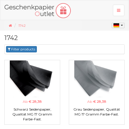
Toggl
naviga
1742
1742
Filter products
Ab
€ 28,38
Ab
€ 28,38
Schwarz Seidenpapier,
Grau Seidenpapier, Qualität
Qualität MG 17 Gramm
MG 17 Gramm Farbe-Fast.
Farbe-Fast.