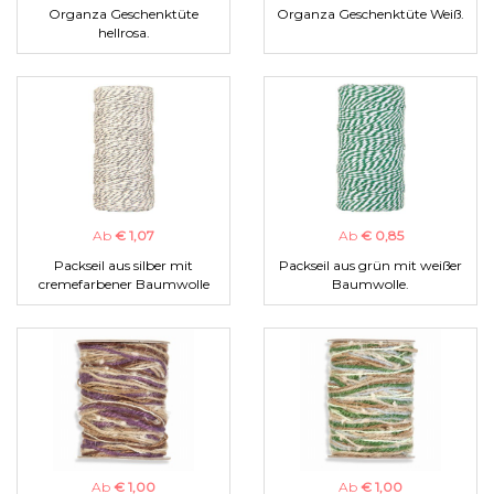
Organza Geschenktüte
Organza Geschenktüte Weiß.
hellrosa.
Ab
€ 1,07
Ab
€ 0,85
Packseil aus silber mit
Packseil aus grün mit weißer
cremefarbener Baumwolle
Baumwolle.
Ab
€ 1,00
Ab
€ 1,00