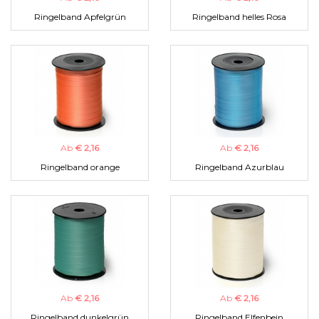
Ringelband Apfelgrün
Ringelband helles Rosa
Ab
€ 2,16
Ab
€ 2,16
Ringelband orange
Ringelband Azurblau
Ab
€ 2,16
Ab
€ 2,16
Ringelband dunkelgrün
Ringelband Elfenbein