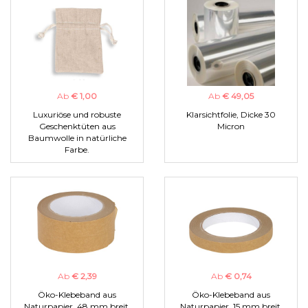
Ab
€ 1,00
Ab
€ 49,05
Luxuriöse und robuste
Klarsichtfolie, Dicke 30
Geschenktüten aus
Micron
Baumwolle in natürliche
Farbe.
Ab
€ 2,39
Ab
€ 0,74
Öko-Klebeband aus
Öko-Klebeband aus
Naturpapier, 48 mm breit.
Naturpapier, 15 mm breit.