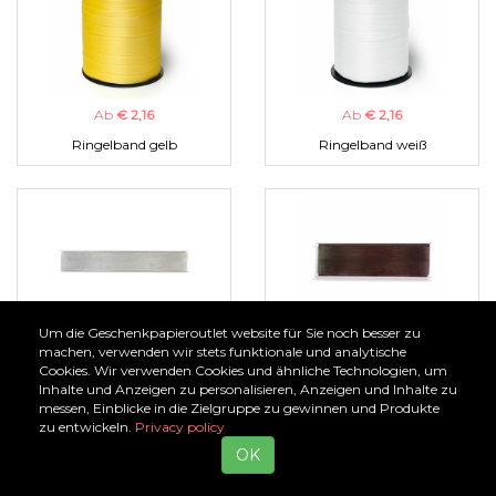
Ab
€ 2,16
Ab
€ 2,16
Ringelband gelb
Ringelband weiß
Um die Geschenkpapieroutlet website für Sie noch besser zu
Ab
€ 1,00
Ab
€ 1,00
machen, verwenden wir stets funktionale und analytische
Cookies. Wir verwenden Cookies und ähnliche Technologien, um
Organzaband silber
Organzaband braun
Inhalte und Anzeigen zu personalisieren, Anzeigen und Inhalte zu
messen, Einblicke in die Zielgruppe zu gewinnen und Produkte
zu entwickeln.
Privacy policy
OK