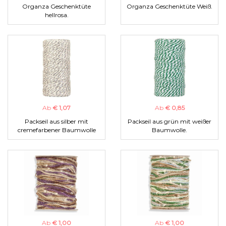
Organza Geschenktüte
Organza Geschenktüte Weiß.
hellrosa.
Ab
€ 1,07
Ab
€ 0,85
Packseil aus silber mit
Packseil aus grün mit weißer
cremefarbener Baumwolle
Baumwolle.
Ab
€ 1,00
Ab
€ 1,00