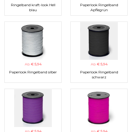
Ringelband kraft-look Hell
Paperlook Ringelband
blau
Apflegrün
Ab
€ 5,94
Ab
€ 5,94
Paperlook Ringelband silber
Paperlook Ringelband
schwarz
Ab
€ 5,94
Ab
€ 5,94