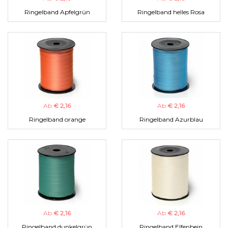
Ringelband Apfelgrün
Ringelband helles Rosa
Ab
€ 2,16
Ab
€ 2,16
Ringelband orange
Ringelband Azurblau
Ab
€ 2,16
Ab
€ 2,16
Ringelband dunkelgrün
Ringelband Elfenbein