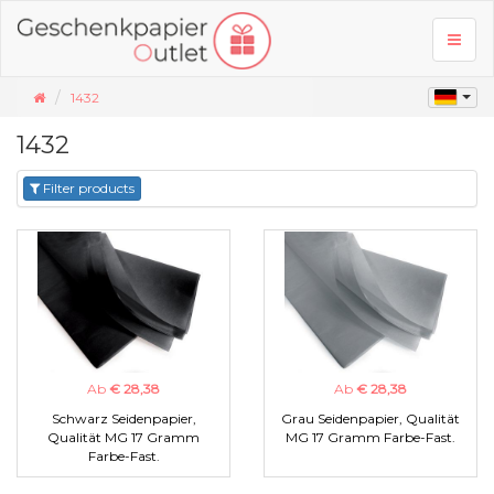
Toggl
naviga
1432
1432
Filter products
Ab
€ 28,38
Ab
€ 28,38
Schwarz Seidenpapier,
Grau Seidenpapier, Qualität
Qualität MG 17 Gramm
MG 17 Gramm Farbe-Fast.
Farbe-Fast.