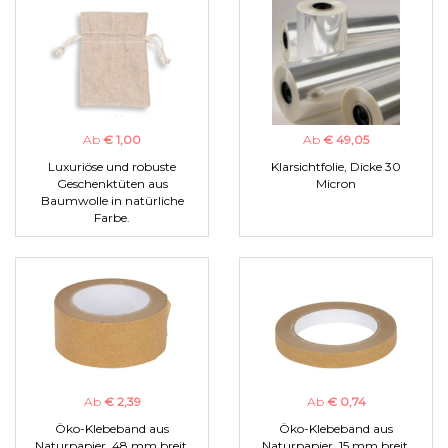
Ab
€ 1,00
Ab
€ 49,05
Luxuriöse und robuste
Klarsichtfolie, Dicke 30
Geschenktüten aus
Micron
Baumwolle in natürliche
Farbe.
Ab
€ 2,39
Ab
€ 0,74
Öko-Klebeband aus
Öko-Klebeband aus
Naturpapier, 48 mm breit.
Naturpapier, 15 mm breit.