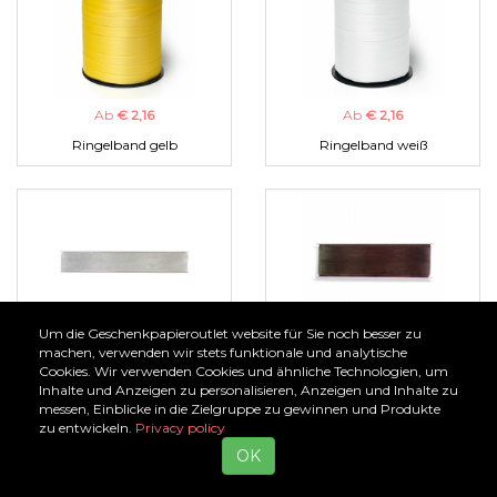
Ab
€ 2,16
Ab
€ 2,16
Ringelband gelb
Ringelband weiß
Um die Geschenkpapieroutlet website für Sie noch besser zu
Ab
€ 1,00
Ab
€ 1,00
machen, verwenden wir stets funktionale und analytische
Cookies. Wir verwenden Cookies und ähnliche Technologien, um
Organzaband silber
Organzaband braun
Inhalte und Anzeigen zu personalisieren, Anzeigen und Inhalte zu
messen, Einblicke in die Zielgruppe zu gewinnen und Produkte
zu entwickeln.
Privacy policy
OK