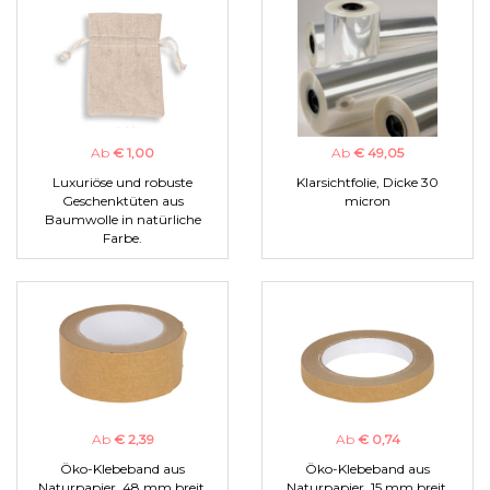
Ab
€ 1,00
Ab
€ 49,05
Luxuriöse und robuste
Klarsichtfolie, Dicke 30
Geschenktüten aus
micron
Baumwolle in natürliche
Farbe.
Ab
€ 2,39
Ab
€ 0,74
Öko-Klebeband aus
Öko-Klebeband aus
Naturpapier, 48 mm breit.
Naturpapier, 15 mm breit.