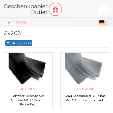
Toggl
naviga
Zv206
Zv206
Filter products
Ab
€ 28,38
Ab
€ 28,38
Schwarz Seidenpapier,
Grau Seidenpapier, Qualität
Qualität MG 17 Gramm
MG 17 Gramm Farbe-Fast.
Farbe-Fast.