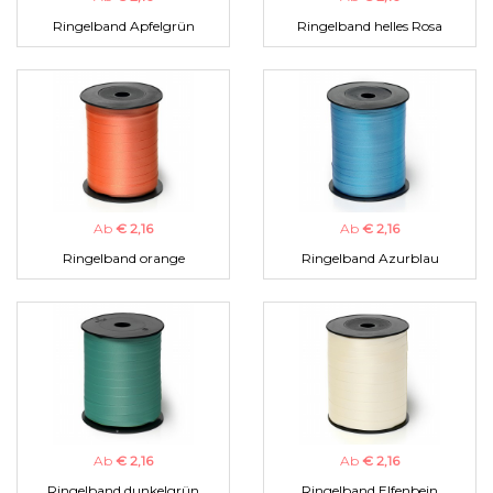
Ringelband Apfelgrün
Ringelband helles Rosa
Ab
€ 2,16
Ab
€ 2,16
Ringelband orange
Ringelband Azurblau
Ab
€ 2,16
Ab
€ 2,16
Ringelband dunkelgrün
Ringelband Elfenbein