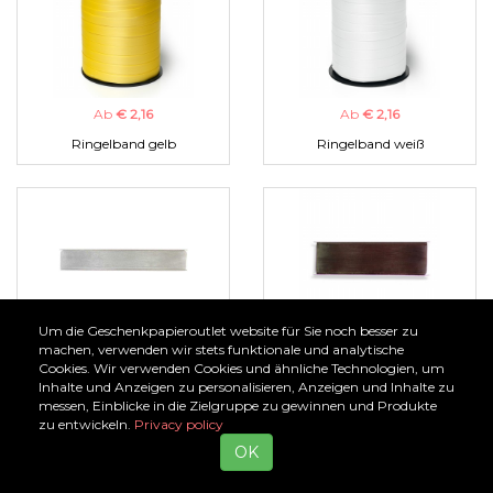
Ab
€ 2,16
Ab
€ 2,16
Ringelband gelb
Ringelband weiß
Um die Geschenkpapieroutlet website für Sie noch besser zu
Ab
€ 1,00
Ab
€ 1,00
machen, verwenden wir stets funktionale und analytische
Cookies. Wir verwenden Cookies und ähnliche Technologien, um
Organzaband silber
Organzaband braun
Inhalte und Anzeigen zu personalisieren, Anzeigen und Inhalte zu
messen, Einblicke in die Zielgruppe zu gewinnen und Produkte
zu entwickeln.
Privacy policy
OK