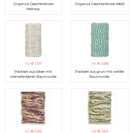
Organza Geschenktüte
Organza Geschenktüte Weiß.
hellrosa.
Ab
€ 1,07
Ab
€ 0,85
Packseil aus silber mit
Packseil aus grün mit weißer
cremefarbener Baumwolle
Baumwolle.
Ab
€ 1,00
Ab
€ 1,00