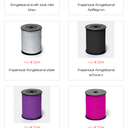
Ringelband kraft-look Hell
Paperlook Ringelband
blau
Apflegrün
Ab
€ 5,94
Ab
€ 5,94
Paperlook Ringelband silber
Paperlook Ringelband
schwarz
Ab
€ 5,94
Ab
€ 5,94