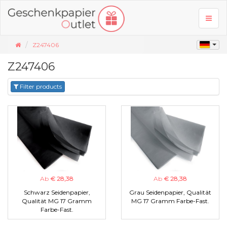
Toggl
naviga
Z247406
Z247406
Filter products
Ab
€ 28,38
Ab
€ 28,38
Schwarz Seidenpapier,
Grau Seidenpapier, Qualität
Qualität MG 17 Gramm
MG 17 Gramm Farbe-Fast.
Farbe-Fast.