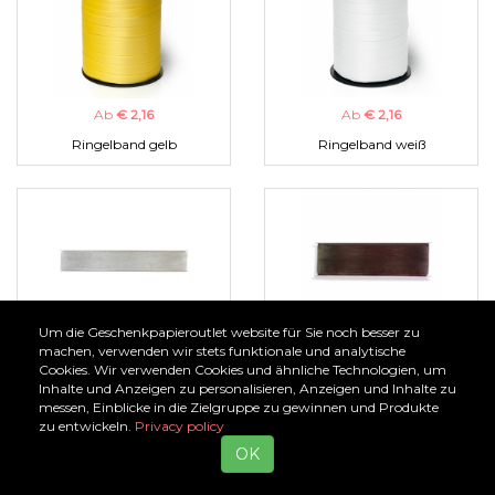
Ab
€ 2,16
Ab
€ 2,16
Ringelband gelb
Ringelband weiß
Um die Geschenkpapieroutlet website für Sie noch besser zu
Ab
€ 1,00
Ab
€ 1,00
machen, verwenden wir stets funktionale und analytische
Cookies. Wir verwenden Cookies und ähnliche Technologien, um
Organzaband silber
Organzaband braun
Inhalte und Anzeigen zu personalisieren, Anzeigen und Inhalte zu
messen, Einblicke in die Zielgruppe zu gewinnen und Produkte
zu entwickeln.
Privacy policy
OK