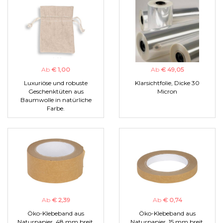
Ab
€ 1,00
Ab
€ 49,05
Luxuriöse und robuste
Klarsichtfolie, Dicke 30
Geschenktüten aus
Micron
Baumwolle in natürliche
Farbe.
Ab
€ 2,39
Ab
€ 0,74
Öko-Klebeband aus
Öko-Klebeband aus
Naturpapier, 48 mm breit.
Naturpapier, 15 mm breit.