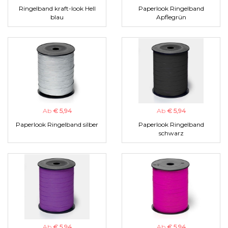
Ringelband kraft-look Hell
Paperlook Ringelband
blau
Apflegrün
Ab
€ 5,94
Ab
€ 5,94
Paperlook Ringelband silber
Paperlook Ringelband
schwarz
Ab
€ 5,94
Ab
€ 5,94