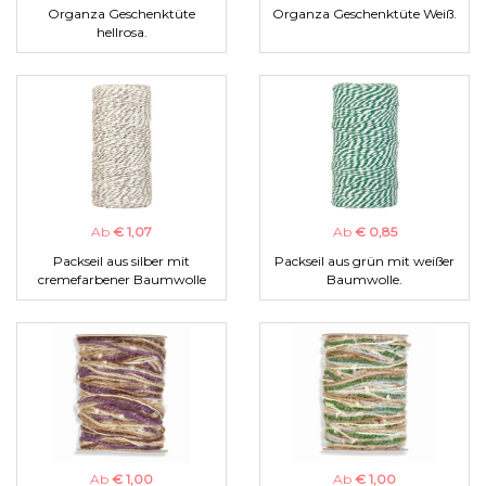
Organza Geschenktüte
Organza Geschenktüte Weiß.
hellrosa.
Ab
€ 1,07
Ab
€ 0,85
Packseil aus silber mit
Packseil aus grün mit weißer
cremefarbener Baumwolle
Baumwolle.
Ab
€ 1,00
Ab
€ 1,00