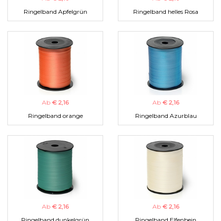
Ringelband Apfelgrün
Ringelband helles Rosa
Ab
€ 2,16
Ab
€ 2,16
Ringelband orange
Ringelband Azurblau
Ab
€ 2,16
Ab
€ 2,16
Ringelband dunkelgrün
Ringelband Elfenbein