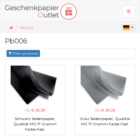
Toggl
naviga
Pb006
Pb006
Filter products
Ab
€ 28,38
Ab
€ 28,38
Schwarz Seidenpapier,
Grau Seidenpapier, Qualität
Qualität MG 17 Gramm
MG 17 Gramm Farbe-Fast.
Farbe-Fast.