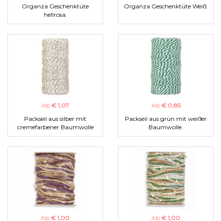
Organza Geschenktüte
Organza Geschenktüte Weiß.
hellrosa.
Ab
€ 1,07
Ab
€ 0,85
Packseil aus silber mit
Packseil aus grün mit weißer
cremefarbener Baumwolle
Baumwolle.
Ab
€ 1,00
Ab
€ 1,00