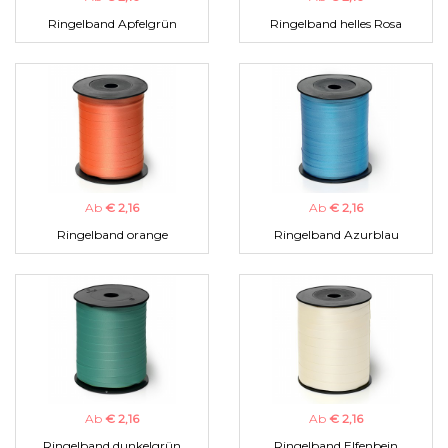
Ringelband Apfelgrün
Ringelband helles Rosa
Ab
€ 2,16
Ab
€ 2,16
Ringelband orange
Ringelband Azurblau
Ab
€ 2,16
Ab
€ 2,16
Ringelband dunkelgrün
Ringelband Elfenbein