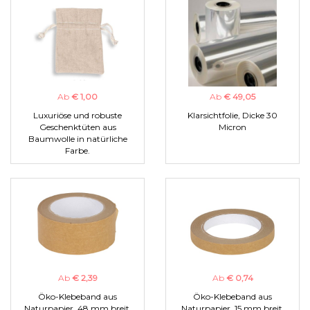
Ab
€ 1,00
Ab
€ 49,05
Luxuriöse und robuste
Klarsichtfolie, Dicke 30
Geschenktüten aus
Micron
Baumwolle in natürliche
Farbe.
Ab
€ 2,39
Ab
€ 0,74
Öko-Klebeband aus
Öko-Klebeband aus
Naturpapier, 48 mm breit.
Naturpapier, 15 mm breit.