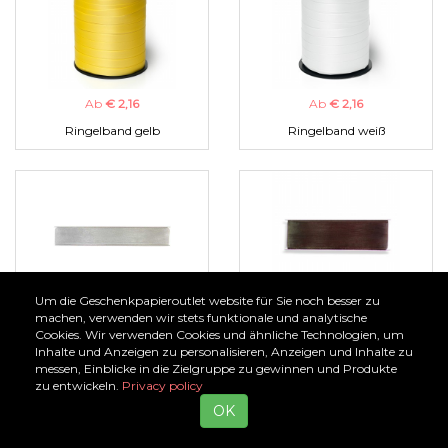
Ab
€ 2,16
Ab
€ 2,16
Ringelband gelb
Ringelband weiß
Um die Geschenkpapieroutlet website für Sie noch besser zu
Ab
€ 1,00
Ab
€ 1,00
machen, verwenden wir stets funktionale und analytische
Cookies. Wir verwenden Cookies und ähnliche Technologien, um
Organzaband silber
Organzaband braun
Inhalte und Anzeigen zu personalisieren, Anzeigen und Inhalte zu
messen, Einblicke in die Zielgruppe zu gewinnen und Produkte
zu entwickeln.
Privacy policy
OK