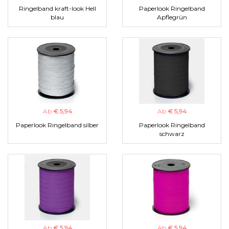
Ringelband kraft-look Hell
Paperlook Ringelband
blau
Apflegrün
Ab
€ 5,94
Ab
€ 5,94
Paperlook Ringelband silber
Paperlook Ringelband
schwarz
Ab
€ 5,94
Ab
€ 5,94