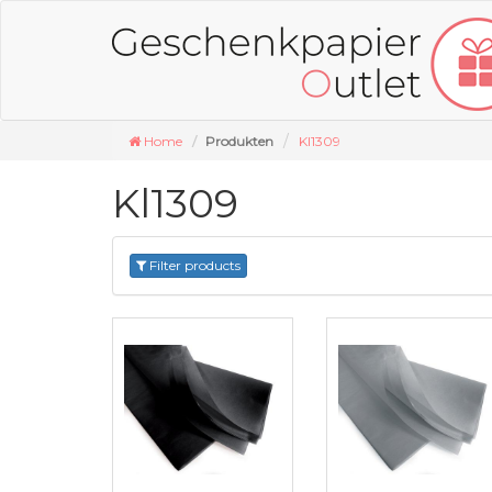
Home
Produkten
Kl1309
Kl1309
Filter products