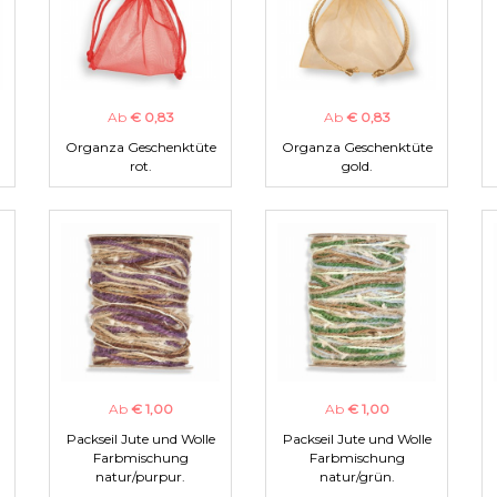
Ab
€ 0,83
Ab
€ 0,83
Organza Geschenktüte
Organza Geschenktüte
rot.
gold.
Ab
€ 1,00
Ab
€ 1,00
Packseil Jute und Wolle
Packseil Jute und Wolle
Farbmischung
Farbmischung
natur/purpur.
natur/grün.