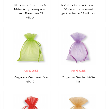
Klebeband 50 mm × 66
PP Klebeband 48 mm ×
Meter Acryl transparent
66 Meter transparent
kein Rauschen 32
geräuscharm 35 Mikron.
Mikron.
Ab
€ 0,83
Ab
€ 0,83
Organza Geschenktüte
Organza Geschenktüte
hellgrün.
lila.