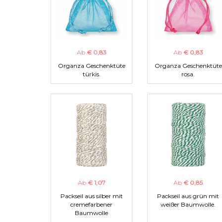
Ab
€ 0,83
Ab
€ 0,83
Organza Geschenktüte
Organza Geschenktüte
türkis.
rosa.
Ab
€ 1,07
Ab
€ 0,85
Packseil aus silber mit
Packseil aus grün mit
cremefarbener
weißer Baumwolle.
Baumwolle