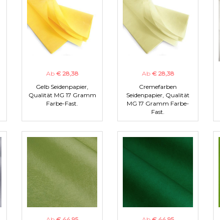
Ab
€ 28,38
Ab
€ 28,38
Gelb Seidenpapier,
Cremefarben
m
Qualität MG 17 Gramm
Seidenpapier, Qualität
Farbe-Fast.
MG 17 Gramm Farbe-
Fast.
Ab
€ 44,95
Ab
€ 44,95