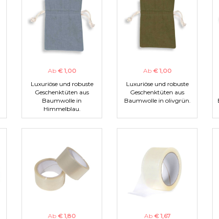
Ab
€ 1,00
Ab
€ 1,00
Luxuriöse und robuste
Luxuriöse und robuste
Geschenktüten aus
Geschenktüten aus
Baumwolle in
Baumwolle in olivgrün.
Himmelblau.
Ab
€ 1,80
Ab
€ 1,67