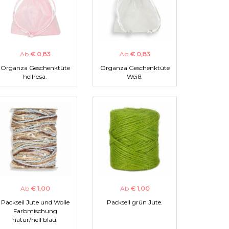
Ab
€ 0,83
Ab
€ 0,83
Organza Geschenktüte
Organza Geschenktüte
hellrosa.
Weiß.
Ab
€ 1,00
Ab
€ 1,00
Packseil Jute und Wolle
Packseil grün Jute.
Farbmischung
natur/hell blau.