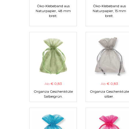
Öko-Klebeband aus
Öko-Klebeband aus
Naturpapier, 48 mm
Naturpapier, 15 mm
breit.
breit.
Ab
€ 0,83
Ab
€ 0,83
Organza Geschenktüte
Organza Geschenktüte
Salbeigrün.
silber.