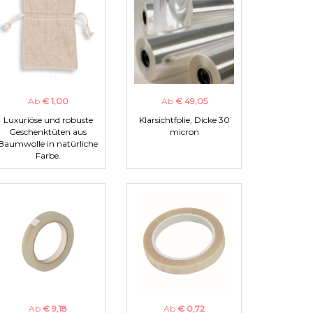
Ab
€ 1,00
Ab
€ 49,05
Luxuriöse und robuste
Klarsichtfolie, Dicke 30
Geschenktüten aus
micron
Baumwolle in natürliche
Farbe.
Ab
€ 9,18
Ab
€ 0,72