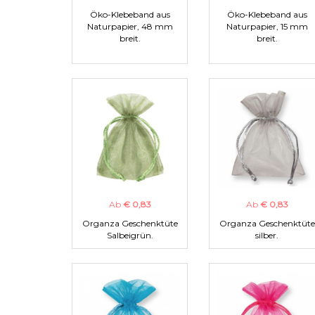
Öko-Klebeband aus
Öko-Klebeband aus
Naturpapier, 48 mm
Naturpapier, 15 mm
breit.
breit.
Ab
€ 0,83
Ab
€ 0,83
Organza Geschenktüte
Organza Geschenktüte
Salbeigrün.
silber.