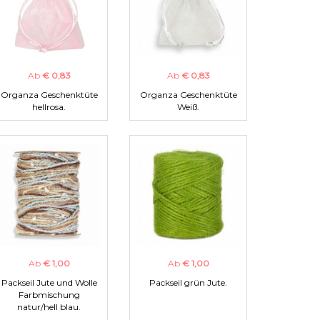
Ab
€ 0,83
Ab
€ 0,83
Organza Geschenktüte
Organza Geschenktüte
hellrosa.
Weiß.
Ab
€ 1,00
Ab
€ 1,00
Packseil Jute und Wolle
Packseil grün Jute.
Farbmischung
natur/hell blau.