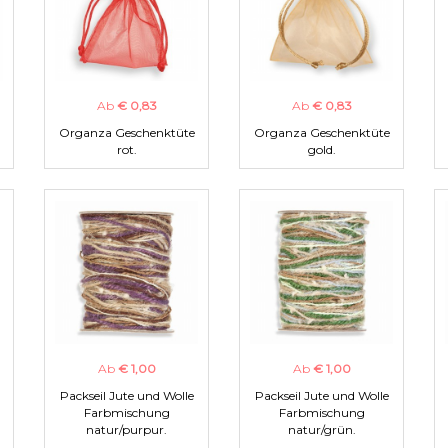
Ab
€ 0,83
Ab
€ 0,83
Organza Geschenktüte
Organza Geschenktüte
rot.
gold.
Ab
€ 1,00
Ab
€ 1,00
Packseil Jute und Wolle
Packseil Jute und Wolle
Farbmischung
Farbmischung
natur/purpur.
natur/grün.