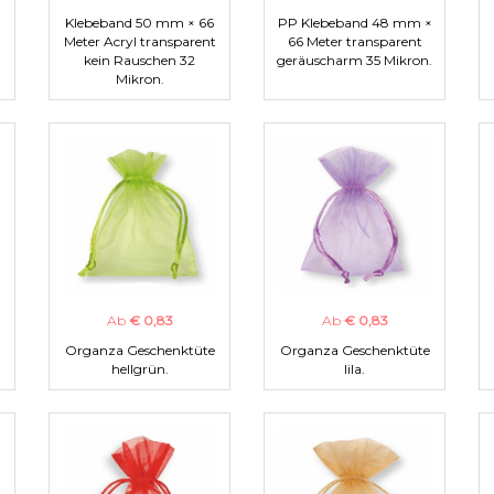
Klebeband 50 mm × 66
PP Klebeband 48 mm ×
Meter Acryl transparent
66 Meter transparent
kein Rauschen 32
geräuscharm 35 Mikron.
Mikron.
Ab
€ 0,83
Ab
€ 0,83
Organza Geschenktüte
Organza Geschenktüte
hellgrün.
lila.