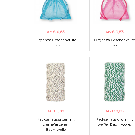
Ab
€ 0,83
Ab
€ 0,83
Organza Geschenktüte
Organza Geschenktüte
türkis.
rosa.
Ab
€ 1,07
Ab
€ 0,85
Packseil aus silber mit
Packseil aus grün mit
cremefarbener
weißer Baumwolle.
Baumwolle