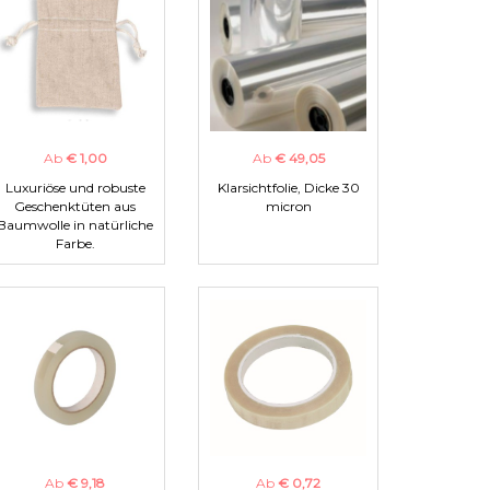
Ab
€ 1,00
Ab
€ 49,05
Luxuriöse und robuste
Klarsichtfolie, Dicke 30
Geschenktüten aus
micron
Baumwolle in natürliche
Farbe.
Ab
€ 9,18
Ab
€ 0,72