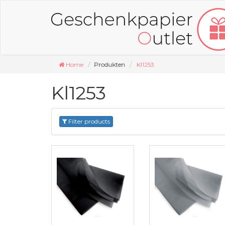
Home
Produkten
Kl1253
Kl1253
Filter products