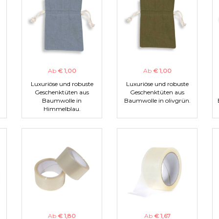
Ab
€ 1,00
Ab
€ 1,00
Luxuriöse und robuste
Luxuriöse und robuste
Geschenktüten aus
Geschenktüten aus
Baumwolle in
Baumwolle in olivgrün.
Himmelblau.
Ab
€ 1,80
Ab
€ 1,67