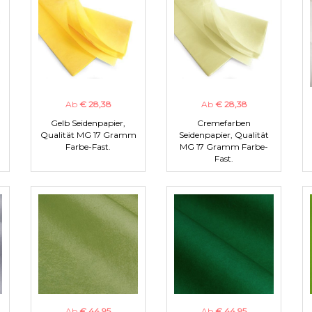
Ab
€ 28,38
Ab
€ 28,38
Gelb Seidenpapier,
Cremefarben
m
Qualität MG 17 Gramm
Seidenpapier, Qualität
Farbe-Fast.
MG 17 Gramm Farbe-
Fast.
Ab
€ 44,95
Ab
€ 44,95