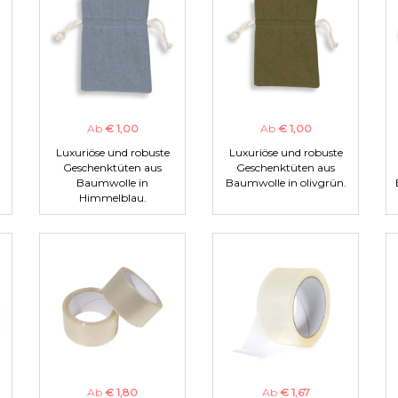
Ab
€ 1,00
Ab
€ 1,00
Luxuriöse und robuste
Luxuriöse und robuste
Geschenktüten aus
Geschenktüten aus
Baumwolle in
Baumwolle in olivgrün.
Himmelblau.
Ab
€ 1,80
Ab
€ 1,67