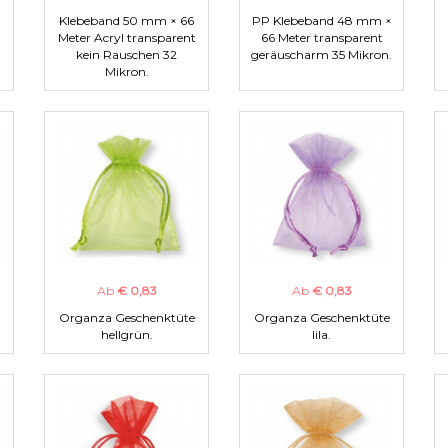
Klebeband 50 mm × 66
PP Klebeband 48 mm ×
Meter Acryl transparent
66 Meter transparent
kein Rauschen 32
geräuscharm 35 Mikron.
Mikron.
Ab
€ 0,83
Ab
€ 0,83
Organza Geschenktüte
Organza Geschenktüte
hellgrün.
lila.