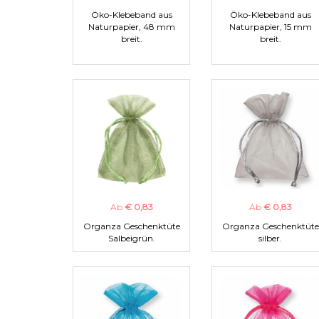
Öko-Klebeband aus
Öko-Klebeband aus
Naturpapier, 48 mm
Naturpapier, 15 mm
breit.
breit.
Ab
€ 0,83
Ab
€ 0,83
Organza Geschenktüte
Organza Geschenktüte
Salbeigrün.
silber.