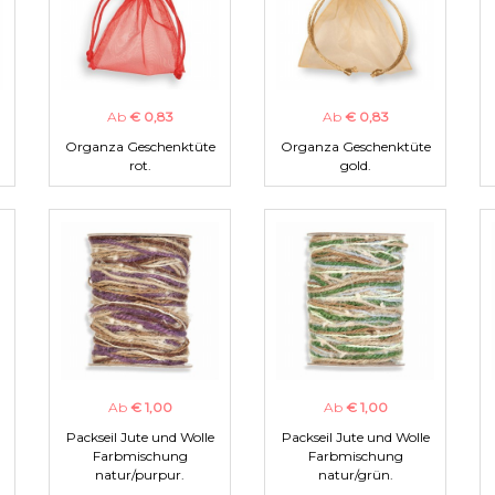
Ab
€ 0,83
Ab
€ 0,83
Organza Geschenktüte
Organza Geschenktüte
rot.
gold.
Ab
€ 1,00
Ab
€ 1,00
Packseil Jute und Wolle
Packseil Jute und Wolle
Farbmischung
Farbmischung
natur/purpur.
natur/grün.