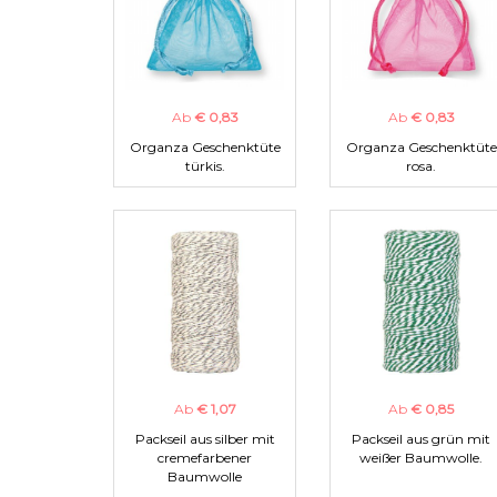
Ab
€ 0,83
Ab
€ 0,83
Organza Geschenktüte
Organza Geschenktüte
türkis.
rosa.
Ab
€ 1,07
Ab
€ 0,85
Packseil aus silber mit
Packseil aus grün mit
cremefarbener
weißer Baumwolle.
Baumwolle