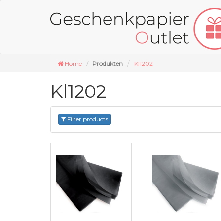
Home
Produkten
Kl1202
Kl1202
Filter products