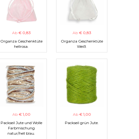
Ab
€ 0,83
Ab
€ 0,83
Organza Geschenktüte
Organza Geschenktüte
hellrosa.
Weiß.
Ab
€ 1,00
Ab
€ 1,00
Packseil Jute und Wolle
Packseil grün Jute.
Farbmischung
natur/hell blau.