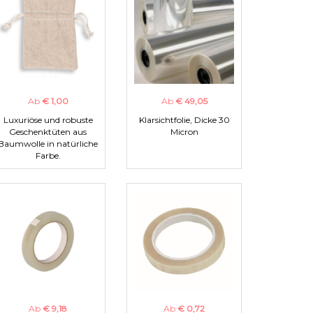
Ab
€ 1,00
Ab
€ 49,05
Luxuriöse und robuste
Klarsichtfolie, Dicke 30
Geschenktüten aus
Micron
Baumwolle in natürliche
Farbe.
Ab
€ 9,18
Ab
€ 0,72