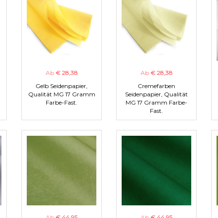
Ab
€ 28,38
Ab
€ 28,38
Gelb Seidenpapier,
Cremefarben
m
Qualität MG 17 Gramm
Seidenpapier, Qualität
Farbe-Fast.
MG 17 Gramm Farbe-
Fast.
Ab
€ 44,95
Ab
€ 44,95