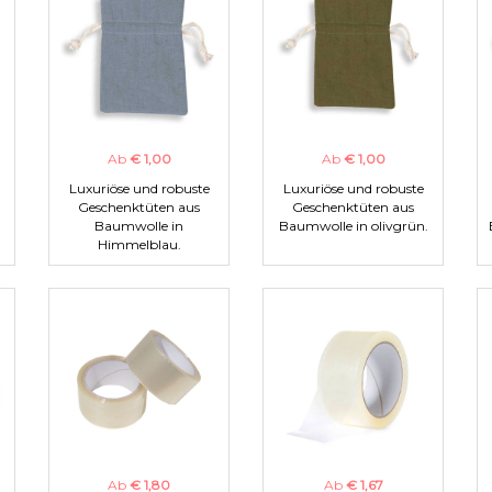
Ab
€ 1,00
Ab
€ 1,00
Luxuriöse und robuste
Luxuriöse und robuste
Geschenktüten aus
Geschenktüten aus
Baumwolle in
Baumwolle in olivgrün.
Himmelblau.
Ab
€ 1,80
Ab
€ 1,67