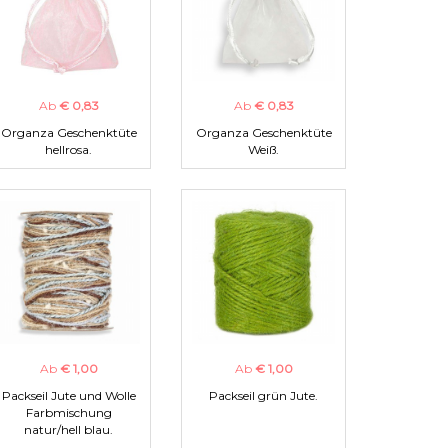
Ab
€ 0,83
Ab
€ 0,83
Organza Geschenktüte
Organza Geschenktüte
hellrosa.
Weiß.
Ab
€ 1,00
Ab
€ 1,00
Packseil Jute und Wolle
Packseil grün Jute.
Farbmischung
natur/hell blau.