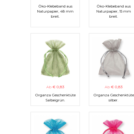
Öko-Klebeband aus
Öko-Klebeband aus
Naturpapier, 48 mm
Naturpapier, 15 mm
breit.
breit.
Ab
€ 0,83
Ab
€ 0,83
Organza Geschenktüte
Organza Geschenktüte
Salbeigrün.
silber.