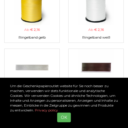
Ab
€ 2,16
Ab
€ 2,16
Ringelband gelb
Ringelband weiß
Um die Geschenkpapieroutlet website für Sie noch besser zu
Ab
€ 1,00
Ab
€ 1,00
machen, verwenden wir stets funktionale und analytische
Cookies. Wir verwenden Cookies und ähnliche Technologien, um
Organzaband silber
Organzaband braun
Inhalte und Anzeigen zu personalisieren, Anzeigen und Inhalte zu
messen, Einblicke in die Zielgruppe zu gewinnen und Produkte
zu entwickeln.
Privacy policy
OK