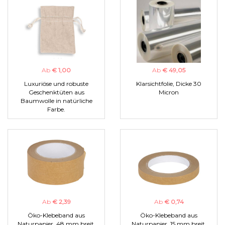
Ab
€ 1,00
Ab
€ 49,05
Luxuriöse und robuste
Klarsichtfolie, Dicke 30
Geschenktüten aus
Micron
Baumwolle in natürliche
Farbe.
Ab
€ 2,39
Ab
€ 0,74
Öko-Klebeband aus
Öko-Klebeband aus
Naturpapier, 48 mm breit.
Naturpapier, 15 mm breit.