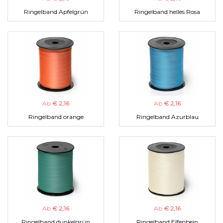
Ringelband Apfelgrün
Ringelband helles Rosa
Ab
€ 2,16
Ab
€ 2,16
Ringelband orange
Ringelband Azurblau
Ab
€ 2,16
Ab
€ 2,16
Ringelband dunkelgrün
Ringelband Elfenbein