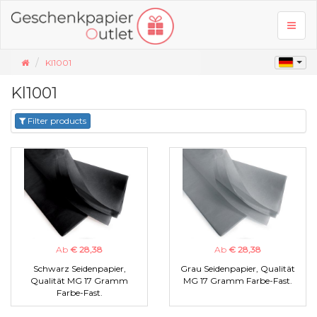
Toggl
naviga
Kl1001
Kl1001
Filter products
Ab
€ 28,38
Ab
€ 28,38
Schwarz Seidenpapier,
Grau Seidenpapier, Qualität
Qualität MG 17 Gramm
MG 17 Gramm Farbe-Fast.
Farbe-Fast.