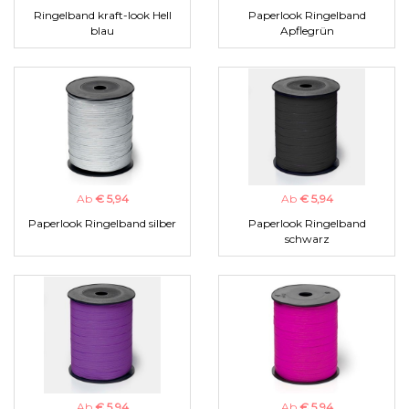
Ringelband kraft-look Hell
Paperlook Ringelband
blau
Apflegrün
Ab
€ 5,94
Ab
€ 5,94
Paperlook Ringelband silber
Paperlook Ringelband
schwarz
Ab
€ 5,94
Ab
€ 5,94