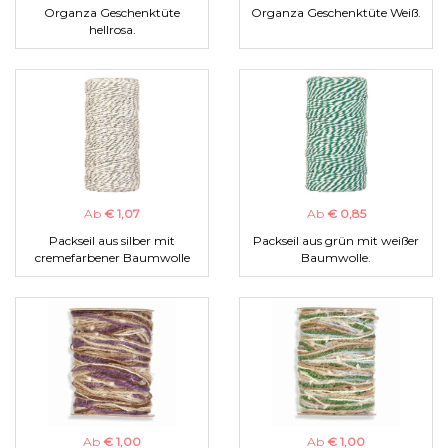
Organza Geschenktüte
Organza Geschenktüte Weiß.
hellrosa.
Ab
€ 1,07
Ab
€ 0,85
Packseil aus silber mit
Packseil aus grün mit weißer
cremefarbener Baumwolle
Baumwolle.
Ab
€ 1,00
Ab
€ 1,00