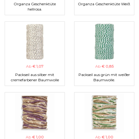
Organza Geschenktüte
Organza Geschenktüte Weiß.
hellrosa.
Ab
€ 1,07
Ab
€ 0,85
Packseil aus silber mit
Packseil aus grün mit weißer
cremefarbener Baumwolle
Baumwolle.
Ab
€ 1,00
Ab
€ 1,00