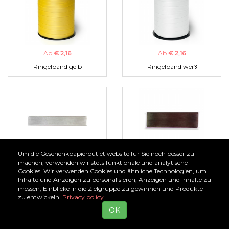
Ab
€ 2,16
Ab
€ 2,16
Ringelband gelb
Ringelband weiß
Um die Geschenkpapieroutlet website für Sie noch besser zu
Ab
€ 1,00
Ab
€ 1,00
machen, verwenden wir stets funktionale und analytische
Cookies. Wir verwenden Cookies und ähnliche Technologien, um
Organzaband silber
Organzaband braun
Inhalte und Anzeigen zu personalisieren, Anzeigen und Inhalte zu
messen, Einblicke in die Zielgruppe zu gewinnen und Produkte
zu entwickeln.
Privacy policy
OK