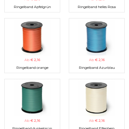
Ringelband Apfelgrün
Ringelband helles Rosa
Ab
€ 2,16
Ab
€ 2,16
Ringelband orange
Ringelband Azurblau
Ab
€ 2,16
Ab
€ 2,16
Ringelband dunkelgrün
Ringelband Elfenbein