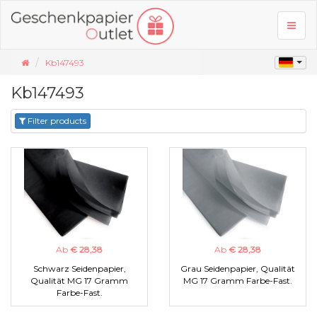
Toggl
naviga
Kb147493
Kb147493
Filter products
Ab
€ 28,38
Ab
€ 28,38
Schwarz Seidenpapier,
Grau Seidenpapier, Qualität
Qualität MG 17 Gramm
MG 17 Gramm Farbe-Fast.
Farbe-Fast.