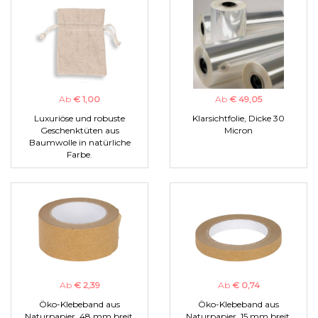
Ab
€ 1,00
Ab
€ 49,05
Luxuriöse und robuste
Klarsichtfolie, Dicke 30
Geschenktüten aus
Micron
Baumwolle in natürliche
Farbe.
Ab
€ 2,39
Ab
€ 0,74
Öko-Klebeband aus
Öko-Klebeband aus
Naturpapier, 48 mm breit.
Naturpapier, 15 mm breit.