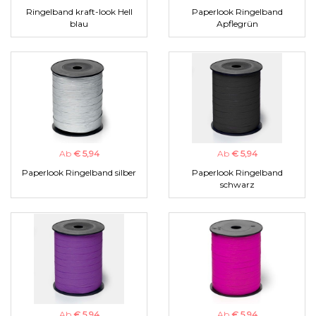
Ringelband kraft-look Hell
Paperlook Ringelband
blau
Apflegrün
Ab
€ 5,94
Ab
€ 5,94
Paperlook Ringelband silber
Paperlook Ringelband
schwarz
Ab
€ 5,94
Ab
€ 5,94