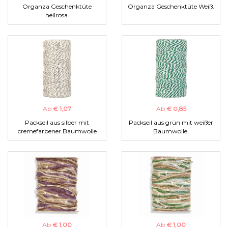
Organza Geschenktüte
Organza Geschenktüte Weiß.
hellrosa.
Ab
€ 1,07
Ab
€ 0,85
Packseil aus silber mit
Packseil aus grün mit weißer
cremefarbener Baumwolle
Baumwolle.
Ab
€ 1,00
Ab
€ 1,00