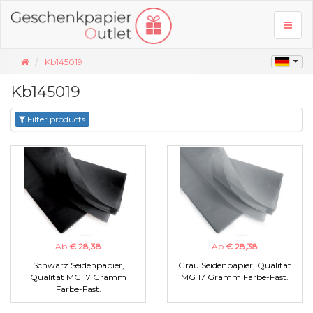
Toggl
naviga
Kb145019
Kb145019
Filter products
Ab
€ 28,38
Ab
€ 28,38
Schwarz Seidenpapier,
Grau Seidenpapier, Qualität
Qualität MG 17 Gramm
MG 17 Gramm Farbe-Fast.
Farbe-Fast.