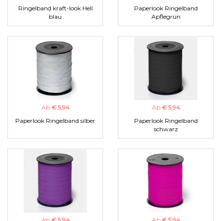
Ringelband kraft-look Hell
Paperlook Ringelband
blau
Apflegrün
Ab
€ 5,94
Ab
€ 5,94
Paperlook Ringelband silber
Paperlook Ringelband
schwarz
Ab
€ 5,94
Ab
€ 5,94