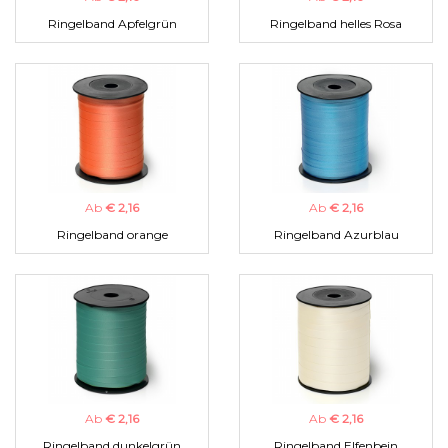
Ringelband Apfelgrün
Ringelband helles Rosa
Ab
€ 2,16
Ab
€ 2,16
Ringelband orange
Ringelband Azurblau
Ab
€ 2,16
Ab
€ 2,16
Ringelband dunkelgrün
Ringelband Elfenbein