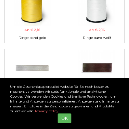
Ab
€ 2,16
Ab
€ 2,16
Ringelband gelb
Ringelband weiß
Um die Geschenkpapieroutlet website für Sie noch besser zu
Ab
€ 1,00
Ab
€ 1,00
machen, verwenden wir stets funktionale und analytische
Cookies. Wir verwenden Cookies und ähnliche Technologien, um
Organzaband silber
Organzaband braun
Inhalte und Anzeigen zu personalisieren, Anzeigen und Inhalte zu
messen, Einblicke in die Zielgruppe zu gewinnen und Produkte
zu entwickeln.
Privacy policy
OK