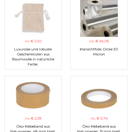
Ab
€ 1,00
Ab
€ 49,05
Luxuriöse und robuste
Klarsichtfolie, Dicke 30
Geschenktüten aus
Micron
Baumwolle in natürliche
Farbe.
Ab
€ 2,39
Ab
€ 0,74
Öko-Klebeband aus
Öko-Klebeband aus
Naturpapier, 48 mm breit.
Naturpapier, 15 mm breit.