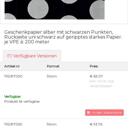
Geschenkpapier silber mit schwarzen Punkten,
Rückseite uni schwarz auf geripptes starkes Papier.
je VPE à: 200 meter
Verfügbare Versionen
Artikel nr
Format
Preis
1112/RT030
30cm
€ 63,07
exkl. MwSt. zzgl
Versandkosten
Verfügbar
Produkt ist verfügbar
In den Warenkorb
1112/RT050
50cm
€ 93,76