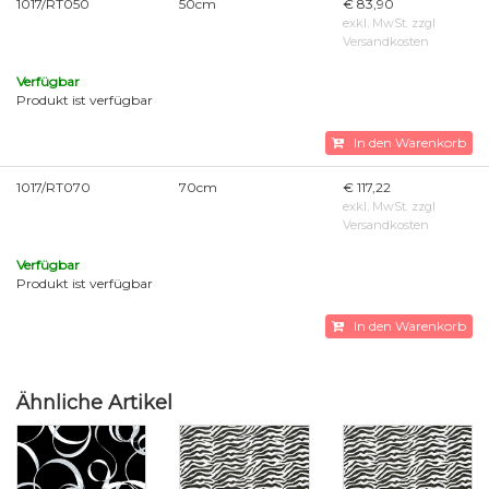
1017/RT050
50cm
€ 83,90
exkl. MwSt. zzgl
Versandkosten
Verfügbar
Produkt ist verfügbar
In den Warenkorb
1017/RT070
70cm
€ 117,22
exkl. MwSt. zzgl
Versandkosten
Verfügbar
Produkt ist verfügbar
In den Warenkorb
Ähnliche Artikel