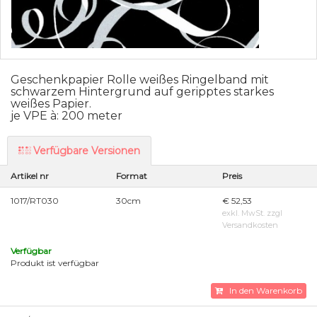
Geschenkpapier Rolle weißes Ringelband mit
schwarzem Hintergrund auf geripptes starkes
weißes Papier.
je VPE à: 200 meter
Verfügbare Versionen
Artikel nr
Format
Preis
1017/RT030
30cm
€ 52,53
exkl. MwSt. zzgl
Versandkosten
Verfügbar
Produkt ist verfügbar
In den Warenkorb