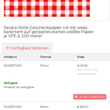
Secare Rolle Geschenkpapier rot mit weiss
kariertem auf geripptes starkes weißes Papier.
je VPE à: 200 meter
Verfügbare Versionen
Artikel nr
Format
Preis
1006/RT030
30cm
€ 52,53
exkl. MwSt. zzgl
Versandkosten
Verfügbar
Produkt ist verfügbar
In den Warenkorb
1006/RT050
50cm
€ 83,90