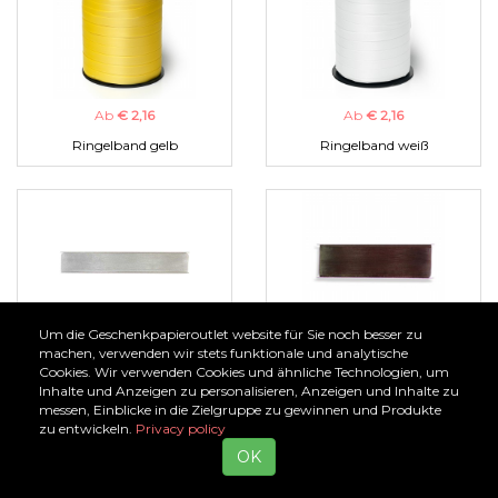
Ab
€ 2,16
Ab
€ 2,16
Ringelband gelb
Ringelband weiß
Um die Geschenkpapieroutlet website für Sie noch besser zu
Ab
€ 1,00
Ab
€ 1,00
machen, verwenden wir stets funktionale und analytische
Cookies. Wir verwenden Cookies und ähnliche Technologien, um
Organzaband silber
Organzaband braun
Inhalte und Anzeigen zu personalisieren, Anzeigen und Inhalte zu
messen, Einblicke in die Zielgruppe zu gewinnen und Produkte
zu entwickeln.
Privacy policy
OK