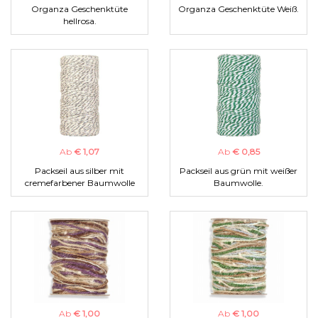
Organza Geschenktüte
Organza Geschenktüte Weiß.
hellrosa.
Ab
€ 1,07
Ab
€ 0,85
Packseil aus silber mit
Packseil aus grün mit weißer
cremefarbener Baumwolle
Baumwolle.
Ab
€ 1,00
Ab
€ 1,00