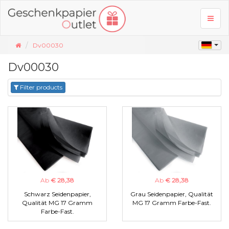
Toggl
naviga
Dv00030
Dv00030
Filter products
Ab
€ 28,38
Ab
€ 28,38
Schwarz Seidenpapier,
Grau Seidenpapier, Qualität
Qualität MG 17 Gramm
MG 17 Gramm Farbe-Fast.
Farbe-Fast.