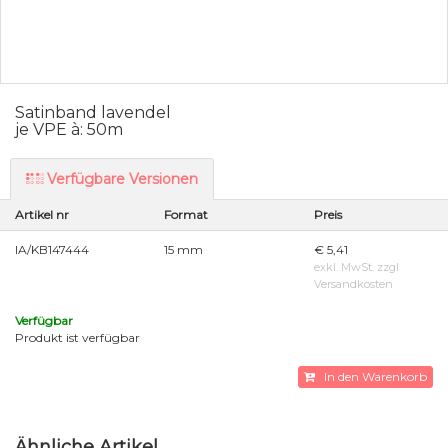
Satinband lavendel
je VPE à: 50m
Verfügbare Versionen
Artikel nr
Format
Preis
IA/KB147444
15 mm
€ 5,41
exkl. MwSt. zzgl
Versandkosten
Verfügbar
Produkt ist verfügbar
In den Warenkorb
Ähnliche Artikel