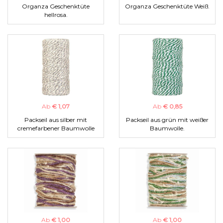
Organza Geschenktüte
Organza Geschenktüte Weiß.
hellrosa.
Ab
€ 1,07
Ab
€ 0,85
Packseil aus silber mit
Packseil aus grün mit weißer
cremefarbener Baumwolle
Baumwolle.
Ab
€ 1,00
Ab
€ 1,00