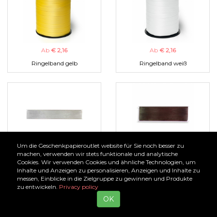
Ab
€ 2,16
Ab
€ 2,16
Ringelband gelb
Ringelband weiß
Um die Geschenkpapieroutlet website für Sie noch besser zu
Ab
€ 1,00
Ab
€ 1,00
machen, verwenden wir stets funktionale und analytische
Cookies. Wir verwenden Cookies und ähnliche Technologien, um
Organzaband silber
Organzaband braun
Inhalte und Anzeigen zu personalisieren, Anzeigen und Inhalte zu
messen, Einblicke in die Zielgruppe zu gewinnen und Produkte
zu entwickeln.
Privacy policy
OK