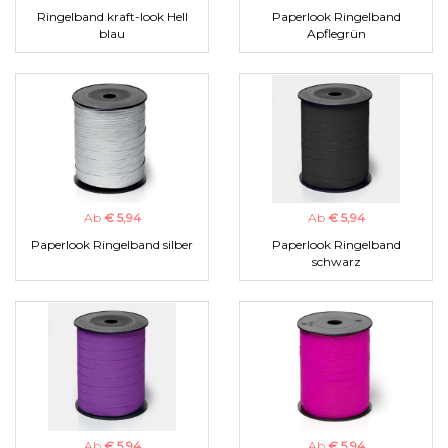
Ringelband kraft-look Hell
Paperlook Ringelband
blau
Apflegrün
Ab
€ 5,94
Ab
€ 5,94
Paperlook Ringelband silber
Paperlook Ringelband
schwarz
Ab
€ 5,94
Ab
€ 5,94