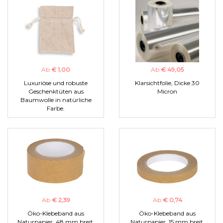
Ab
€ 1,00
Ab
€ 49,05
Luxuriöse und robuste
Klarsichtfolie, Dicke 30
Geschenktüten aus
Micron
Baumwolle in natürliche
Farbe.
Ab
€ 2,39
Ab
€ 0,74
Öko-Klebeband aus
Öko-Klebeband aus
Naturpapier, 48 mm breit.
Naturpapier, 15 mm breit.