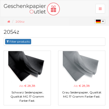
Toggl
naviga
2054z
2054z
Filter products
Ab
€ 28,38
Ab
€ 28,38
Schwarz Seidenpapier,
Grau Seidenpapier, Qualität
Qualität MG 17 Gramm
MG 17 Gramm Farbe-Fast.
Farbe-Fast.