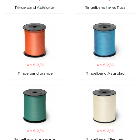
Ringelband Apfelgrün
Ringelband helles Rosa
Ab
€ 2,16
Ab
€ 2,16
Ringelband orange
Ringelband Azurblau
Ab
€ 2,16
Ab
€ 2,16
Ringelband dunkelgrün
Ringelband Elfenbein