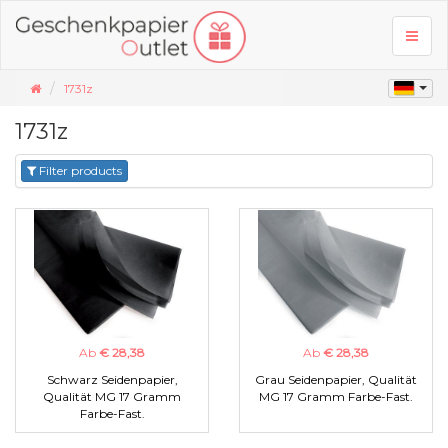
Toggl
naviga
1731z
1731z
Filter products
Ab
€ 28,38
Ab
€ 28,38
Schwarz Seidenpapier,
Grau Seidenpapier, Qualität
Qualität MG 17 Gramm
MG 17 Gramm Farbe-Fast.
Farbe-Fast.