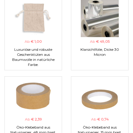
Ab
€ 1,00
Ab
€ 49,05
Luxuriöse und robuste
Klarsichtfolie, Dicke 30
Geschenktüten aus
Micron
Baumwolle in natürliche
Farbe.
Ab
€ 2,39
Ab
€ 0,74
Öko-Klebeband aus
Öko-Klebeband aus
Naturpapier, 48 mm breit.
Naturpapier, 15 mm breit.