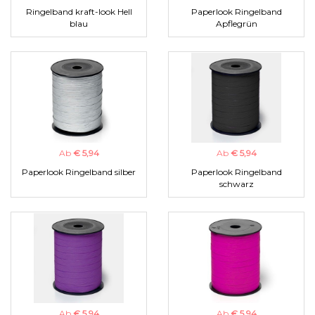
Ringelband kraft-look Hell
Paperlook Ringelband
blau
Apflegrün
Ab
€ 5,94
Ab
€ 5,94
Paperlook Ringelband silber
Paperlook Ringelband
schwarz
Ab
€ 5,94
Ab
€ 5,94