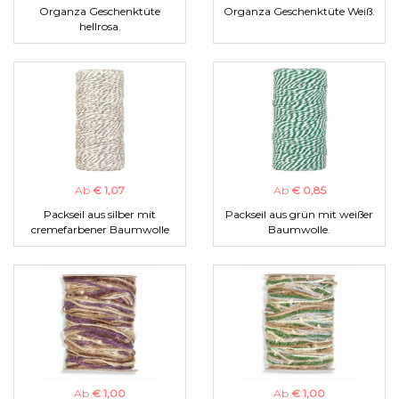
Organza Geschenktüte
Organza Geschenktüte Weiß.
hellrosa.
Ab
€ 1,07
Ab
€ 0,85
Packseil aus silber mit
Packseil aus grün mit weißer
cremefarbener Baumwolle
Baumwolle.
Ab
€ 1,00
Ab
€ 1,00