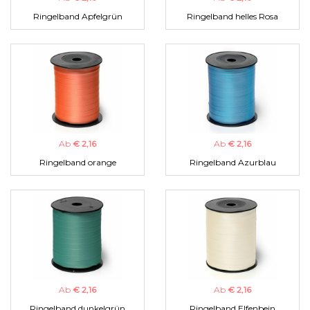
Ringelband Apfelgrün
Ringelband helles Rosa
Ab
€ 2,16
Ab
€ 2,16
Ringelband orange
Ringelband Azurblau
Ab
€ 2,16
Ab
€ 2,16
Ringelband dunkelgrün
Ringelband Elfenbein