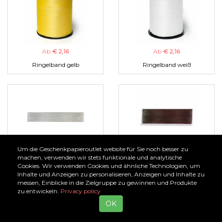
Ab
€ 2,16
Ab
€ 2,16
Ringelband gelb
Ringelband weiß
Um die Geschenkpapieroutlet website für Sie noch besser zu
Ab
€ 1,00
Ab
€ 1,00
machen, verwenden wir stets funktionale und analytische
Cookies. Wir verwenden Cookies und ähnliche Technologien, um
Organzaband silber
Organzaband braun
Inhalte und Anzeigen zu personalisieren, Anzeigen und Inhalte zu
messen, Einblicke in die Zielgruppe zu gewinnen und Produkte
zu entwickeln.
Privacy policy
OK